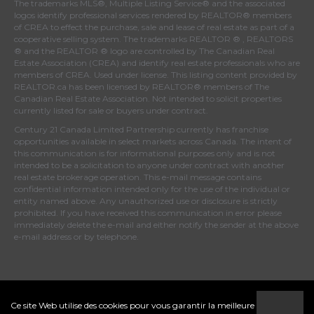
The trademarks MLS®, Multiple Listing Service® and the associated
logos identify professional services rendered by REALTOR® members
of
CREA
to effect the purchase, sale and lease of real estate as part of a
cooperative selling system. The trademarks REALTOR ® , REALTORS
® and the REALTOR ® logo are controlled by
The Canadian Real
Estate Association (CREA)
and identify real estate professionals who are
members of
CREA
. Used under license. This listing content provided by
REALTOR.ca
has been licensed by REALTOR® members of
The
Canadian Real Estate Association
. Not intended to solicit properties
currently listed for sale or buyers under contract.
Century 21 Canada Limited Partnership currently has franchise
opportunities available in select markets across Canada. The intent of
this communication is for informational purposes only and is not
intended to be a solicitation to anyone under contract with another
real estate brokerage operation. This e-mail message contains
confidential information intended only for the use of the individual or
entity named above. Any unauthorized use or disclosure is strictly
prohibited. If you have received this communication in error please
immediately delete the e-mail and either notify the sender at the above
e-mail address or by telephone.
© 2022 MoxiWorks
Ce site Web utilise des cookies pour vous garantir la meilleure