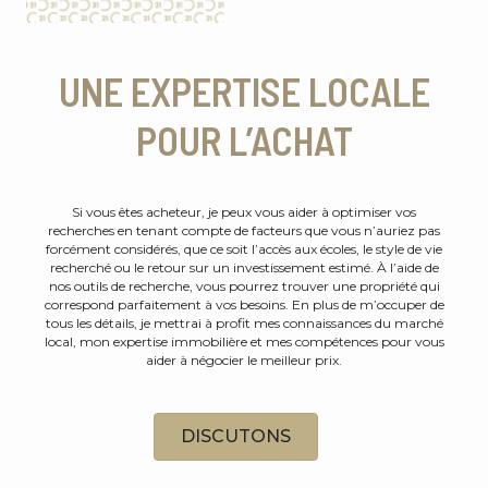
UNE EXPERTISE LOCALE
POUR L’ACHAT
Si vous êtes acheteur, je peux vous aider à optimiser vos
recherches en tenant compte de facteurs que vous n’auriez pas
forcément considérés, que ce soit l’accès aux écoles, le style de vie
recherché ou le retour sur un investissement estimé. À l’aide de
nos outils de recherche, vous pourrez trouver une propriété qui
correspond parfaitement à vos besoins. En plus de m’occuper de
tous les détails, je mettrai à profit mes connaissances du marché
local, mon expertise immobilière et mes compétences pour vous
aider à négocier le meilleur prix.
DISCUTONS