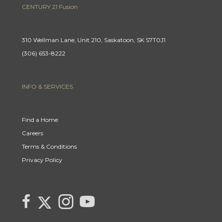
CENTURY 21 Fusion
310 Wellman Lane, Unit 210, Saskatoon, SK S7T0J1
(306) 653-8222
INFO & SERVICES
Find a Home
Careers
Terms & Conditions
Privacy Policy
Link to Century 21 Canada's Twitter page
link to Carla Beaulac's Century 21 Fusion facebook page
Link to Carla Beaulac Century 21 Fusion Instagram page
link to Century 21 Canada's YouTube page